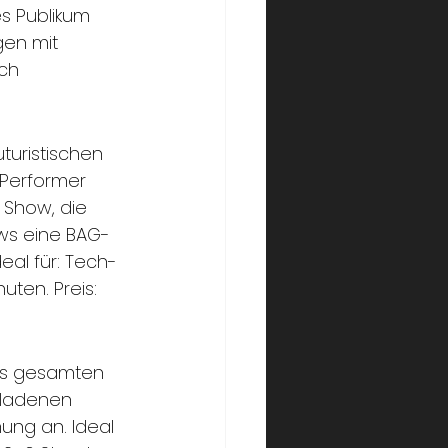
es Publikum 
gen mit 
ch 
turistischen 
-Performer 
 Show, die 
ows eine BAG-
deal für: Tech-
ten. Preis: 
res gesamten 
eladenen 
mung an. Ideal 