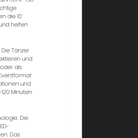
chtige 
n die 10 
und helfen 
 Die Tänzer 
ektieren und 
oder als 
 Eventformat 
ationen und 
120 Minuten 
logie. Die 
LED-
en. Das 