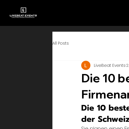
All Posts
LiveBeat Events
2.
Die 10 b
Firmenan
Die 10 best
der Schwei
Sie planen einen 