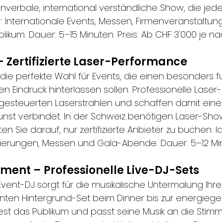
onverbale, international verständliche Show, die jed
ür: Internationale Events, Messen, Firmenveranstaltun
likum. Dauer: 5–15 Minuten. Preis: Ab CHF 3'000 je na
– Zertifizierte Laser-Performance
 die perfekte Wahl für Events, die einen besonders fu
 Eindruck hinterlassen sollen. Professionelle Laser
 gesteuerten Laserstrahlen und schaffen damit eine
nst verbindet. In der Schweiz benötigen Laser-Sh
ten Sie darauf, nur zertifizierte Anbieter zu buchen. I
cierungen, Messen und Gala-Abende. Dauer: 5–12 Minu
nment – Professionelle Live-DJ-Sets
 Event-DJ sorgt für die musikalische Untermalung Ih
ten Hintergrund-Set beim Dinner bis zur energieg
 liest das Publikum und passt seine Musik an die Stim