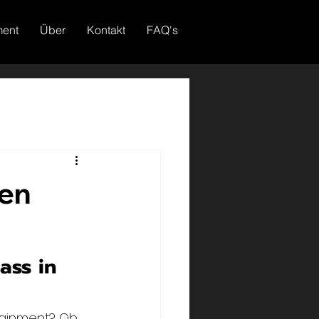
ment
Über
Kontakt
FAQ's
ren
ass in 
tainment? Ob 