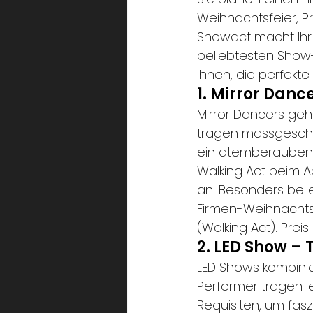
Weihnachtsfeier, P
Showact macht Ihr E
beliebtesten Show-
Ihnen, die perfekte 
1. Mirror Danc
Mirror Dancers geh
tragen massgeschne
ein atemberaubende
Walking Act beim A
an. Besonders beli
Firmen-Weihnachts
(Walking Act). Prei
2. LED Show –
LED Shows kombinie
Performer tragen 
Requisiten, um fas