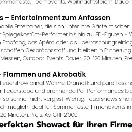
 Sommerfeste, Teamevents, Weihnachtsfeiern. Dauer:
ts – Entertainment zum Anfassen
obile Entertainer, die sich unter Ihre Gäste mischen.
 Spiegelkostüm-Performer bis hin zu LED-Figuren – W
en Empfang, das Apéro oder als Überraschungseinla
schaffen Gesprächsstoff und bleiben in Erinnerung. I
Messen, Outdoor-Events. Dauer: 30–120 Minuten. Prei
– Flammen und Akrobatik
 Feuershow bringt Wärme, Dramatik und pure Faszinat
er, Feuerstäbe und brennende Poi-Performances bie
so schnell nicht vergisst. Wichtig: Feuershows sind 
ch möglich. Ideal für: Sommerfeste, Firmenevents im 
–20 Minuten. Preis: Ab CHF 2'000.
perfekten Showact für Ihren Firm