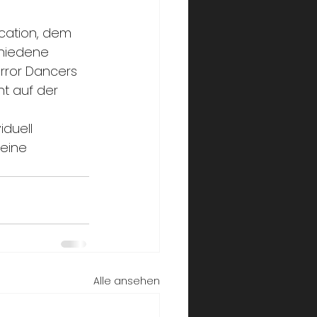
ocation, dem 
chiedene 
rror Dancers 
ht auf der 
duell 
eine 
Alle ansehen