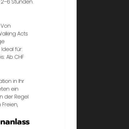
 2–6 Stunden. 
 Von 
alking Acts 
ge 
deal für: 
s: Ab CHF 
ion in Ihr 
ten ein 
in der Regel 
Freien, 
enanlass 