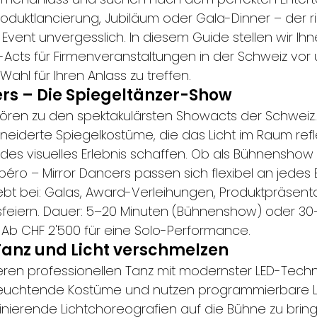
roduktlancierung, Jubiläum oder Gala-Dinner – der ri
vent unvergesslich. In diesem Guide stellen wir Ihne
Acts für Firmenveranstaltungen in der Schweiz vor 
Wahl für Ihren Anlass zu treffen.
ers – Die Spiegeltänzer-Show
ören zu den spektakulärsten Showacts der Schweiz.
iderte Spiegelkostüme, die das Licht im Raum refl
s visuelles Erlebnis schaffen. Ob als Bühnenshow 
péro – Mirror Dancers passen sich flexibel an jedes
ebt bei: Galas, Award-Verleihungen, Produktpräsent
feiern. Dauer: 5–20 Minuten (Bühnenshow) oder 30–
s: Ab CHF 2'500 für eine Solo-Performance.
 Tanz und Licht verschmelzen
ren professionellen Tanz mit modernster LED-Techno
leuchtende Kostüme und nutzen programmierbare 
zinierende Lichtchoreografien auf die Bühne zu bring