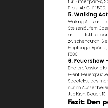
für: Firmenpartys,
Preis: Ab CHF 1'500.
5. Walking Ac
Walking Acts sind m
Stelzenläufern über
sind perfekt für d
zwischendurch. Sie 
Empfänge, Apéros, 
1'800.
6. Feuershow 
Eine professionelle
Event. Feuerspuck
Spectakel, das man 
nur im Aussenberei
Jubiläen. Dauer: 10
Fazit: Den 