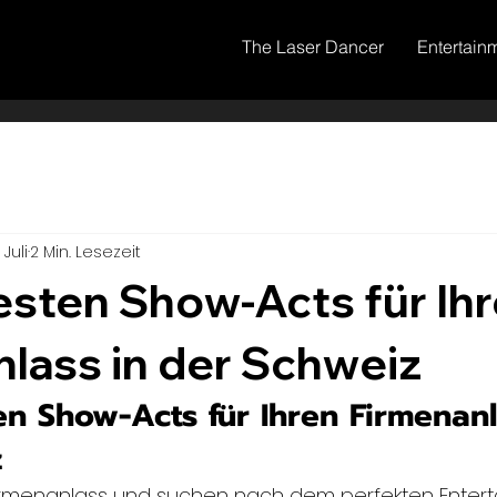
The Laser Dancer
Entertain
 Juli
2 Min. Lesezeit
esten Show-Acts für Ih
lass in der Schweiz
en Show-Acts für Ihren Firmenanl
z
Firmenanlass und suchen nach dem perfekten Enter