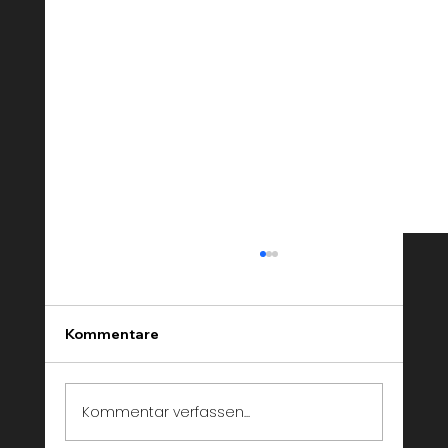
Walking Act buchen Zürich, Bern,
Basel — Spiegeltänzer und LED Acts
Walking Acts gehören zu den beliebtesten
Kommentare
Entertainment-Formaten für Events in der
Schweiz. Sie bieten eine einzigartige Form
der interaktiven Unterhaltung, bei der
Kommentar verfassen...
professionelle Performer sich frei z