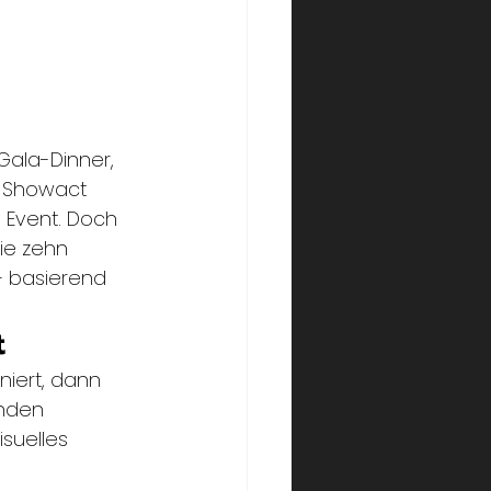
ala-Dinner, 
e Showact 
Event. Doch 
ie zehn 
 basierend 
t
iert, dann 
inden 
suelles 