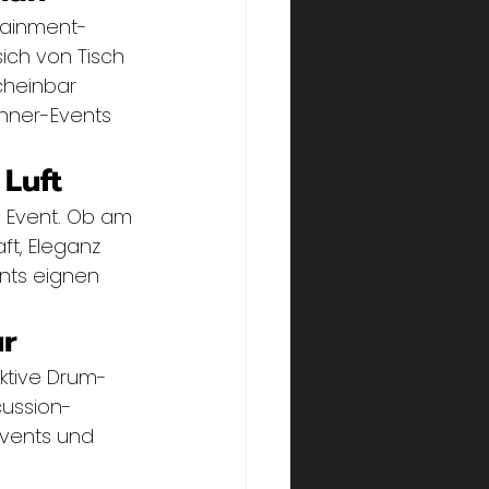
tainment-
ich von Tisch 
cheinbar 
nner-Events 
 Luft
s Event. Ob am 
ft, Eleganz 
nts eignen 
ur
ktive Drum-
cussion-
vents und 