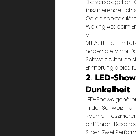
Die verspiegelten 
faszinierende Lichts
Ob als spektakulär
Walking Act beim E
an.
Mit Auftritten im L
haben die Mirror D
Schweiz zuhause si
Erinnerung bleibt, 
2. LED-Show
Dunkelheit
LED-Shows gehören
in der Schweiz. Pe
Räumen faszinieren
entführen. Besonde
Silber. Zwei Perfo