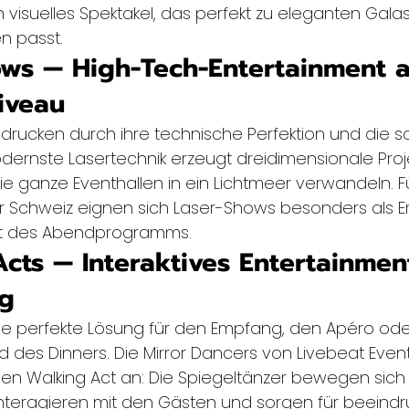
n visuelles Spektakel, das perfekt zu eleganten Gala
n passt.
ows — High-Tech-Entertainment a
iveau
rucken durch ihre technische Perfektion und die sch
Modernste Lasertechnik erzeugt dreidimensionale Pro
ie ganze Eventhallen in ein Lichtmeer verwandeln. F
r Schweiz eignen sich Laser-Shows besonders als E
kt des Abendprogramms.
Acts — Interaktives Entertainment
g
die perfekte Lösung für den Empfang, den Apéro oder
 des Dinners. Die Mirror Dancers von Livebeat Event
ven Walking Act an: Die Spiegeltänzer bewegen sich
nteragieren mit den Gästen und sorgen für beeind