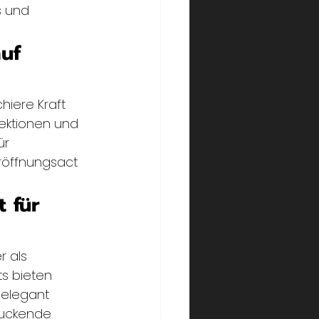
s und 
uf 
iere Kraft 
jektionen und 
ür 
röffnungsact 
 für 
 als 
s bieten 
 elegant 
ruckende 