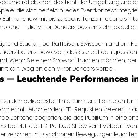
Kostüme reflektieren das Licht der Umgebung und e
piele, die sich perfekt in jedes Eventkonzept integrie
e Bühnenshow mit bis zu sechs Tänzern oder als inter
mpfang — die Mirror Dancers passen sich flexibel an
etzigrund Stadion, bei Raiffeisen, Swisscom und am Fl
ancers bereits bewiesen, dass sie auf den grössten
nd. Wenn Sie einen Showact buchen möchten, der g
führt kein Weg an den Mirror Dancers vorbei.
s — Leuchtende Performances in
 zu den beliebtesten Entertainment-Formaten für 
rformer mit leuchtenden LED-Requisiten kreieren in 
de Lichtchoreografien, die das Publikum in eine an
rs beliebt: die LED-Poi DUO Show von Livebeat Event
rmer zeichnen mit synchronen Bewegungen leuchten