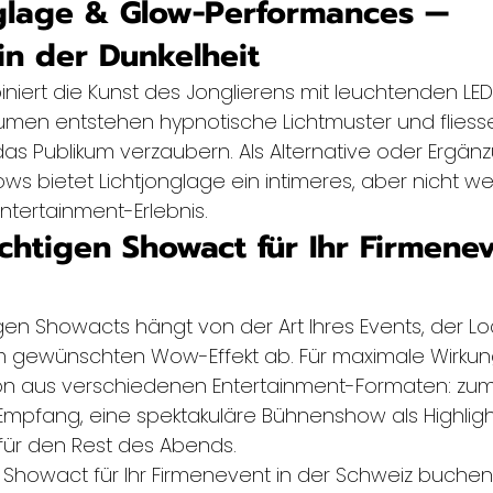
nglage & Glow-Performances — 
 in der Dunkelheit
niert die Kunst des Jonglierens mit leuchtenden LED-
men entstehen hypnotische Lichtmuster und fliess
s Publikum verzaubern. Als Alternative oder Ergänz
ws bietet Lichtjonglage ein intimeres, aber nicht we
tertainment-Erlebnis.
ichtigen Showact für Ihr Firmene
gen Showacts hängt von der Art Ihres Events, der Loc
 gewünschten Wow-Effekt ab. Für maximale Wirku
on aus verschiedenen Entertainment-Formaten: zum 
Empfang, eine spektakuläre Bühnenshow als Highligh
 für den Rest des Abends.
Showact für Ihr Firmenevent in der Schweiz buchen