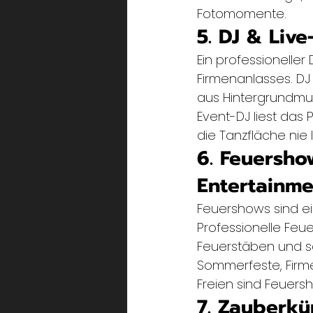
Fotomomente.
5. DJ & Liv
Ein professioneller
Firmenanlasses. DJ
aus Hintergrundmus
Event-DJ liest das
die Tanzfläche nie l
6. Feuersho
Entertainme
Feuershows sind ei
Professionelle Feue
Feuerstäben und s
Sommerfeste, Firm
Freien sind Feuers
7. Zauberkü