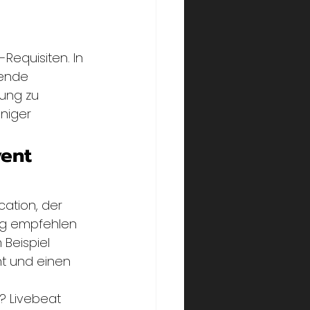
Requisiten. In 
ende 
ung zu 
niger 
vent 
ation, der 
ng empfehlen 
Beispiel 
t und einen 
? Livebeat 