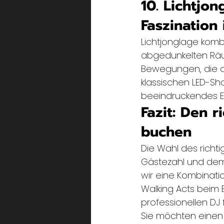
10. Lichtjo
Faszination
Lichtjonglage kombi
abgedunkelten Räu
Bewegungen, die da
klassischen LED-Sho
beeindruckendes En
Fazit: Den r
buchen
Die Wahl des richti
Gästezahl und dem
wir eine Kombinati
Walking Acts beim 
professionellen DJ
Sie möchten einen 