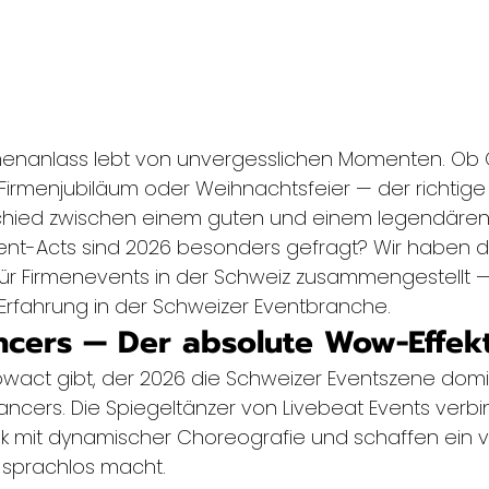
menanlass lebt von unvergesslichen Momenten. Ob G
 Firmenjubiläum oder Weihnachtsfeier — der richtig
hied zwischen einem guten und einem legendären 
nt-Acts sind 2026 besonders gefragt? Wir haben d
ür Firmenevents in der Schweiz zusammengestellt —
 Erfahrung in der Schweizer Eventbranche.
ancers — Der absolute Wow-Effek
act gibt, der 2026 die Schweizer Eventszene domin
Dancers. Die Spiegeltänzer von Livebeat Events verb
tik mit dynamischer Choreografie und schaffen ein vi
e sprachlos macht.