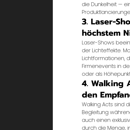
die Dunkelheit — ei
Produktlancierunge
3. Laser-Sh
höchstem N
Laser-Shows beeind
der Lichteffekte. 
Lichtformationen, d
Firmenevents in de
oder als Höhepun
4. Walking 
den Empfan
Walking Acts sind 
Begleitung während
auch einen exklusi
durch die Menge, i