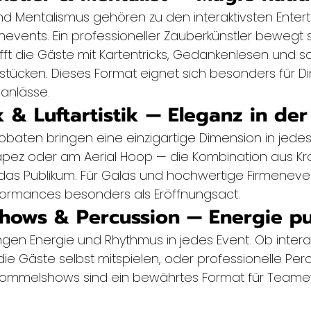
d Mentalismus gehören zu den interaktivsten Enter
events. Ein professioneller Zauberkünstler bewegt s
fft die Gäste mit Kartentricks, Gedankenlesen und s
tücken. Dieses Format eignet sich besonders für Di
nanlässe.
 & Luftartistik — Eleganz in der
robaten bringen eine einzigartige Dimension in jede
rapez oder am Aerial Hoop — die Kombination aus Kra
lt das Publikum. Für Galas und hochwertige Firmeneve
erformances besonders als Eröffnungsact.
hows & Percussion — Energie p
en Energie und Rhythmus in jedes Event. Ob intera
die Gäste selbst mitspielen, oder professionelle Per
ommelshows sind ein bewährtes Format für Teame