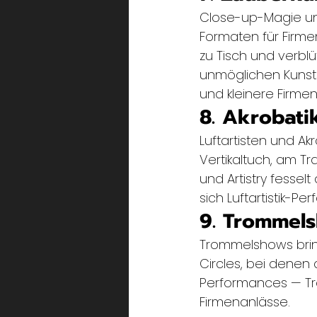
Close-up-Magie un
Formaten für Firmen
zu Tisch und verblü
unmöglichen Kunsts
und kleinere Firme
8. Akrobatik
Luftartisten und Ak
Vertikaltuch, am T
und Artistry fesse
sich Luftartistik-P
9. Trommels
Trommelshows bring
Circles, bei denen 
Performances — Tr
Firmenanlässe.