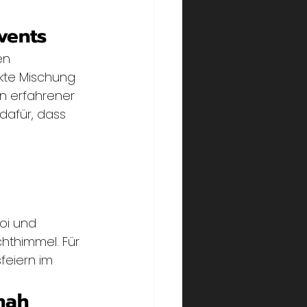
vents
en 
ekte Mischung 
n erfahrener 
dafür, dass 
 
oi und 
thimmel. Für 
eiern im 
nah