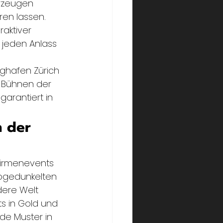
rzeugen 
ren lassen. 
aktiver 
 jeden Anlass 
ughafen Zürich 
 Bühnen der 
arantiert in 
 der 
Firmenevents 
abgedunkelten 
dere Welt 
s in Gold und 
de Muster in 