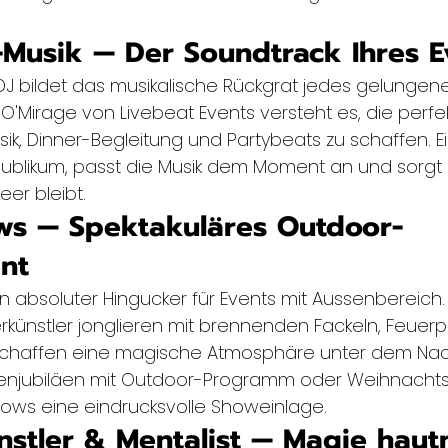
e-Musik — Der Soundtrack Ihres E
 DJ bildet das musikalische Rückgrat jedes gelungen
 O'Mirage von Livebeat Events versteht es, die perf
ik, Dinner-Begleitung und Partybeats zu schaffen. Ei
 Publikum, passt die Musik dem Moment an und sorgt 
eer bleibt.
ws — Spektakuläres Outdoor-
nt
n absoluter Hingucker für Events mit Aussenbereich.
rkünstler jonglieren mit brennenden Fackeln, Feuerp
chaffen eine magische Atmosphäre unter dem Nach
enjubiläen mit Outdoor-Programm oder Weihnachtsf
hows eine eindrucksvolle Showeinlage.
nstler & Mentalist — Magie haut