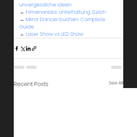
unvergessliche Ideen
→ 
Firmenanlass Unterhaltung Zürich
→ 
Mirror Dancer buchen: Complete 
Guide
→ 
Laser Show vs LED Show
See All
Recent Posts