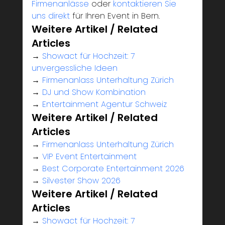
Firmenanlässe
 oder 
kontaktieren Sie 
uns direkt
 für Ihren Event in Bern.
Weitere Artikel / Related 
Articles
→ 
Showact für Hochzeit: 7 
unvergessliche Ideen
→ 
Firmenanlass Unterhaltung Zürich
→ 
DJ und Show Kombination
→ 
Entertainment Agentur Schweiz
Weitere Artikel / Related 
Articles
→ 
Firmenanlass Unterhaltung Zürich
→ 
VIP Event Entertainment
→ 
Best Corporate Entertainment 2026
→ 
Silvester Show 2026
Weitere Artikel / Related 
Articles
→ 
Showact für Hochzeit: 7 