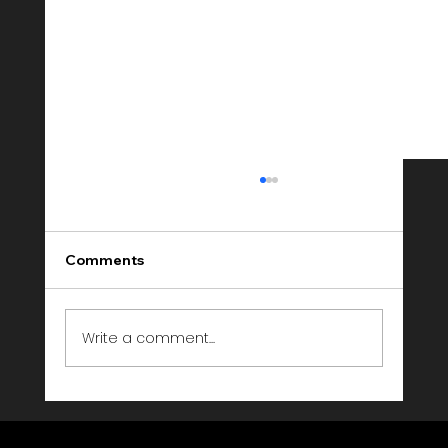
Comments
Write a comment...
Event Entertainment Agentur Schweiz
— Livebeat Events im Porträt