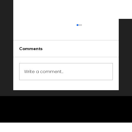
Comments
Write a comment...
Event Entertainment Agentur Schweiz
— Livebeat Events im Porträt