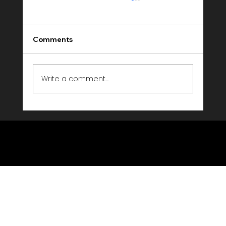
Comments
Write a comment...
Event Entertainment Agentur Schweiz
— Livebeat Events im Porträt