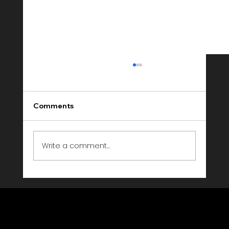
Comments
Write a comment...
Event Entertainment Agentur Schweiz
— Livebeat Events im Porträt