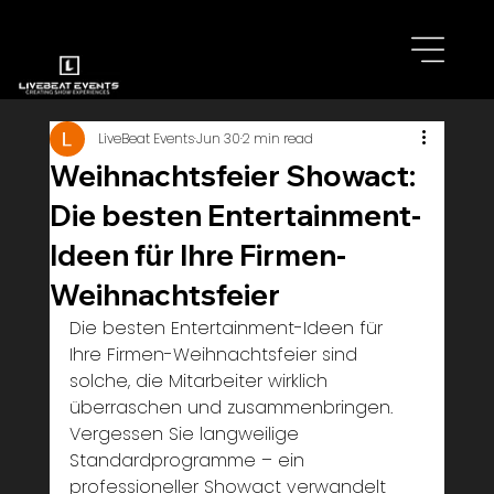
LiveBeat Events
Jun 30
2 min read
Weihnachtsfeier Showact:
Die besten Entertainment-
Ideen für Ihre Firmen-
Weihnachtsfeier
Die besten Entertainment-Ideen für 
Ihre Firmen-Weihnachtsfeier sind 
solche, die Mitarbeiter wirklich 
überraschen und zusammenbringen. 
Vergessen Sie langweilige 
Standardprogramme – ein 
professioneller Showact verwandelt 