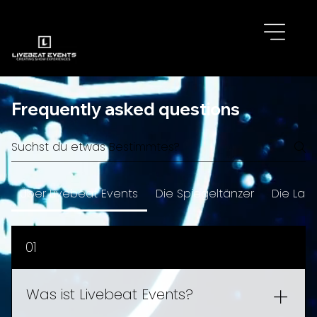
Frequently asked questions
Über Livebeat Events
Die Spiegeltänzer
Die Lase
01
Was ist Livebeat Events?