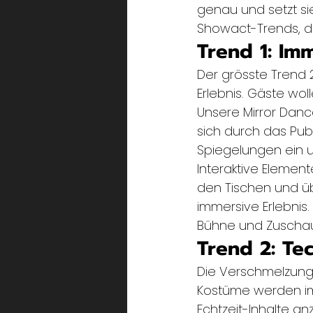
genau und setzt sie
Showact-Trends, di
Trend 1: Im
Der grösste Trend
Erlebnis. Gäste wol
Unsere Mirror Danc
sich durch das Publ
Spiegelungen ein u
Interaktive Elemen
den Tischen und üb
immersive Erlebni
Bühne und Zuschau
Trend 2: Te
Die Verschmelzung 
Kostüme werden imm
Echtzeit-Inhalte a