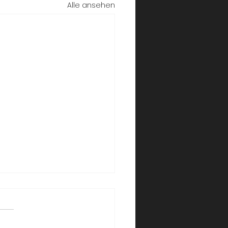
Alle ansehen
besten Showacts für
enfeiern in der Schweiz
nfeiern sind mehr als nur