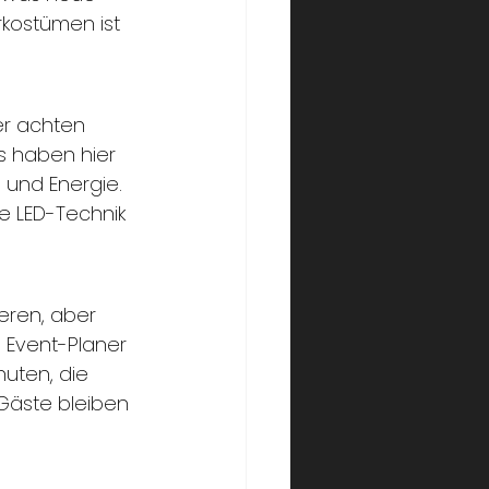
kostümen ist 
er achten 
 haben hier 
 und Energie. 
e LED-Technik 
eren, aber 
 Event-Planer 
nuten, die 
 Gäste bleiben 