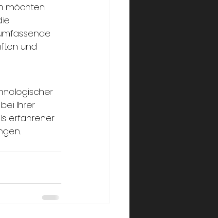
en möchten 
ie 
r umfassende 
aften und 
chnologischer 
bei Ihrer 
ls erfahrener 
ngen. 