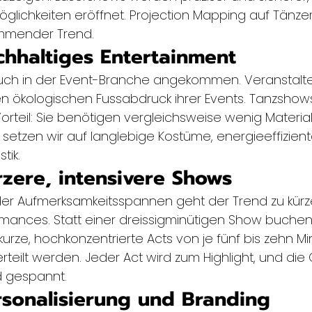
glichkeiten eröffnet. Projection Mapping auf Tänzer
ommender Trend.
chhaltiges Entertainment
 auch in der Event-Branche angekommen. Veranstalt
 ökologischen Fussabdruck ihrer Events. Tanzshows
orteil: Sie benötigen vergleichsweise wenig Material
 setzen wir auf langlebige Kostüme, energieeffizient
tik.
rzere, intensivere Shows
ender Aufmerksamkeitsspannen geht der Trend zu kürz
rmances. Statt einer dreissigminütigen Show buchen
 kurze, hochkonzentrierte Acts von je fünf bis zehn Mi
teilt werden. Jeder Act wird zum Highlight, und die
 gespannt.
rsonalisierung und Branding