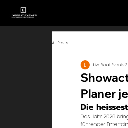
All Posts
LiveBeat Events
3.
Showact
Planer j
Die heisses
Das Jahr 2026 brin
führender Entertai