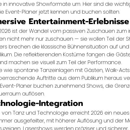
 in innovative Showformate um. Hier sind die wichti
e Event-Planer jetzt kennen und buchen sollten.
mersive Entertainment-Erlebnisse
 2026 ist der Wandel vom passiven Zuschauen zum 
len nicht mehr nur zuschauen — sie wollen Teil der S
ers brechen die klassische Bühnensituation auf u
ikum. Die reflektierenden Kostüme fangen die Gäste 
nd machen sie visuell zum Teil der Performance.
te wie spontane Tanzeinlagen mit Gästen, Walk-Acts
erraschende Auftritte aus dem Publikum heraus ve
s. Event-Planer buchen zunehmend Shows, die Grenz
erraum auflösen.
chnologie-Integration
von Tanz und Technologie erreicht 2026 ein neues 
er ausgefeilter, mit höherer Auflösung und der Mög
nzuzeigen. Lasershows werden präziser und sicherer