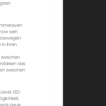
gsten 
immersiven 
how sein. 
nd bewegen 
in ihren 
 zwischen 
rstärken das 
en zwischen 
Level. LED-
lichkeit, 
, was neue 