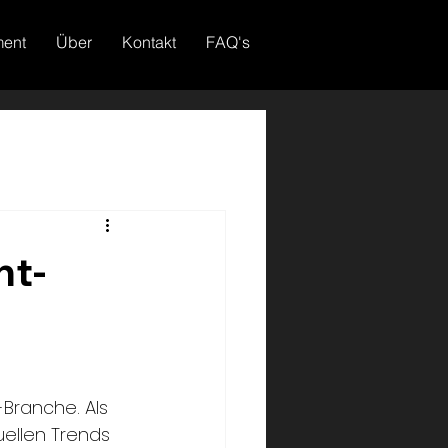
ment
Über
Kontakt
FAQ's
nt-
Branche. Als 
ellen Trends 