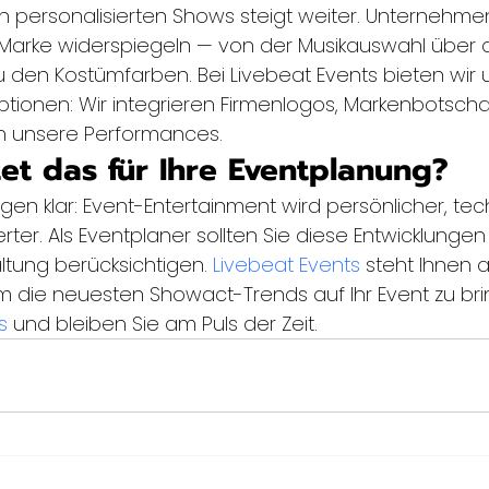
h personalisierten Shows steigt weiter. Unternehm
 Marke widerspiegeln — von der Musikauswahl über d
u den Kostümfarben. Bei Livebeat Events bieten wi
ptionen: Wir integrieren Firmenlogos, Markenbotsch
in unsere Performances.
t das für Ihre Eventplanung?
gen klar: Event-Entertainment wird persönlicher, te
rter. Als Eventplaner sollten Sie diese Entwicklungen 
tung berücksichtigen. 
Livebeat Events
 steht Ihnen a
um die neuesten Showact-Trends auf Ihr Event zu bri
s
 und bleiben Sie am Puls der Zeit.