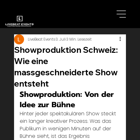
LiveBeat Events
3. Juli
3 Min. Lesezeit
Showproduktion Schweiz:
Wie eine
massgeschneiderte Show
entsteht
Showproduktion: Von der 
Idee zur Bühne
Hinter jeder spektakulären Show steckt 
ein langer kreativer Prozess. Was das 
Publikum in wenigen Minuten auf der 
Bühne sieht, ist das Ergebnis 