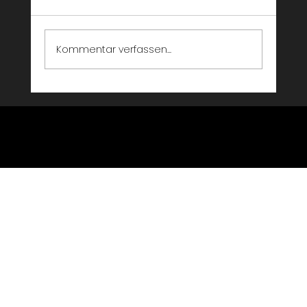
Entertainment-Formaten für Events in der
Schweiz. Sie bieten eine einzigartige Form
der interaktiven Unterhaltung, bei der
Kommentar verfassen...
professionelle Performer sich frei z