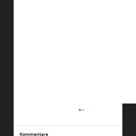
Walking Act buchen Zürich, Bern,
Basel — Spiegeltänzer und LED Acts
Walking Acts gehören zu den beliebtesten
Kommentare